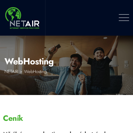
WebHosting
NETAIR
>
WebHosting
Ceník