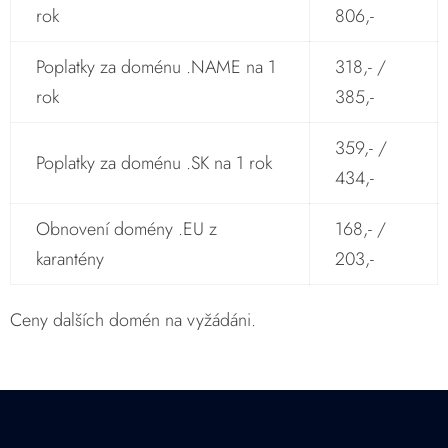
rok
806,-
Poplatky za doménu .NAME na 1
318,- /
rok
385,-
359,- /
Poplatky za doménu .SK na 1 rok
434,-
Obnovení domény .EU z
168,- /
karantény
203,-
Ceny dalších domén na vyžádáni.