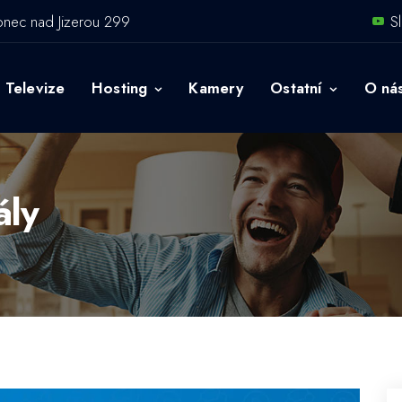
onec nad Jizerou 299
S
Televize
Hosting
Kamery
Ostatní
O ná
ály