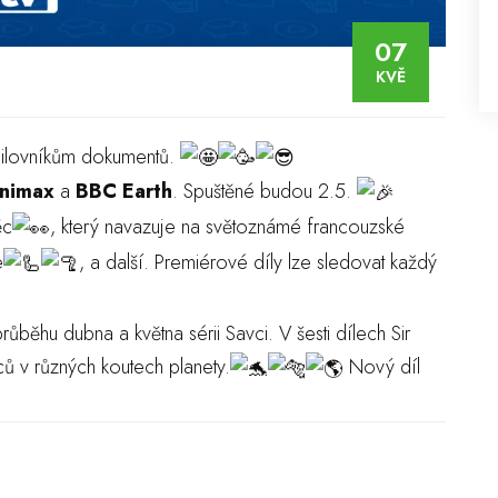
07
KVĚ
milovníkům dokumentů.
nimax
a
BBC Earth
. Spuštěné budou 2.5.
ěc
, který navazuje na světoznámé francouzské
e
, a další. Premiérové díly lze sledovat každý
ůběhu dubna a května sérii Savci. V šesti dílech Sir
ců v různých koutech planety.
Nový díl