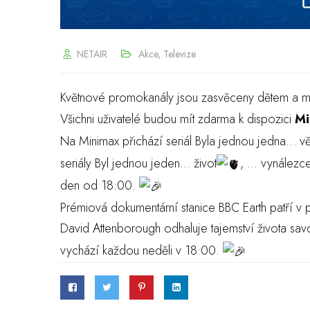
NETAIR
Akce
,
Televize
Květnové promokanály jsou zasvěceny dětem a 
Všichni uživatelé budou mít zdarma k dispozici
Mi
Na Minimax přichází seriál Byla jednou jedna… v
seriály Byl jednou jeden… život
, … vynálezc
den od 18:00.
Prémiová dokumentární stanice BBC Earth patří v pr
David Attenborough odhaluje tajemství života sav
vychází každou neděli v 18:00.