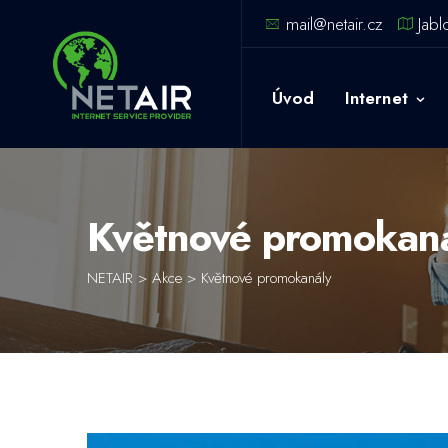
Skip
mail@netair.cz
Jabl
to
content
Úvod
Internet
Květnové promokan
NETAIR
>
Akce
>
Květnové promokanály