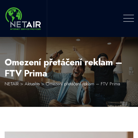
Skip
to
content
Omezení přetáčení reklam –
FTV Prima
NETAIR
>
Aktualita
>
Omezení přetáčení reklam – FTV Prima