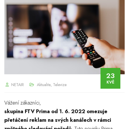
23
KVĚ
NETAIR
Aktualita
,
Televize
Vážení zákazníci,
skupina FTV Prima od 1. 6. 2022 omezuje
přetáčení reklam na svých kanálech v rámci
zpětného sledování pořadů.
Tuto novinku Prima