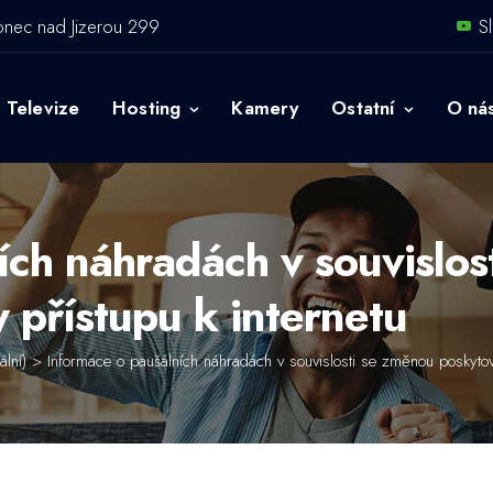
onec nad Jizerou 299
S
Televize
Hosting
Kamery
Ostatní
O ná
ích náhradách v souvislos
 přístupu k internetu
ální)
>
Informace o paušálních náhradách v souvislosti se změnou poskytova