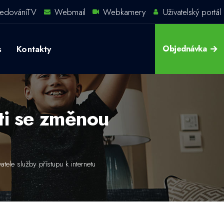
ledováníTV
Webmail
Webkamery
Uživatelský portál
s
Kontakty
Objednávka
ti se změnou
tele služby přístupu k internetu