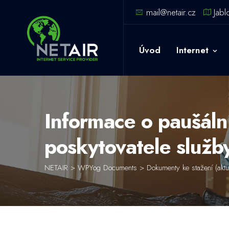
Skip
mail@netair.cz
Jabl
to
content
Úvod
Internet
Informace o paušáln
poskytovatele služby
NETAIR
>
WPYog Documents
>
Dokumenty ke stažení (aktu