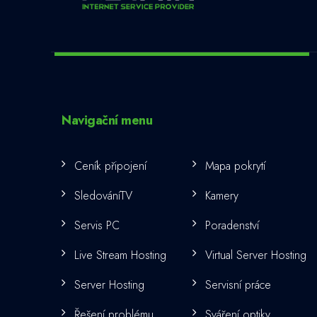
Navigační menu
Ceník připojení
Mapa pokrytí
SledováníTV
Kamery
Servis PC
Poradenství
Live Stream Hosting
Virtual Server Hosting
Server Hosting
Servisní práce
Řešení problému
Sváření optiky