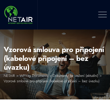
Skip
to
content
Vzorová smlouva pro připojení
(kabelové připojení – bez
úvazku)
NETAIR
>
WPYog Documents
>
Dokumenty ke stažení (aktuální)
>
Vzorová smlouva pro připojení (kabelové připojení – bez úvazku)